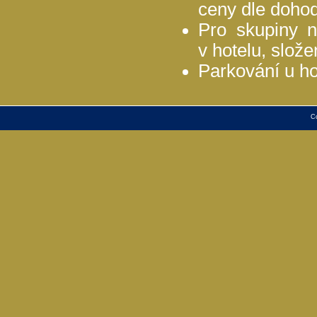
ceny dle dohod
Pro skupiny 
v hotelu, slož
Parkování u ho
C