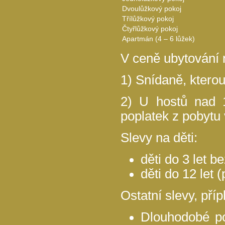
Dvoulůžkový pokoj
Třílůžkový pokoj
Čtyřlůžkový pokoj
Apartmán (4 – 6 lůžek)
V ceně ubytování 
1) Snídaně, ktero
2) U hostů nad 1
poplatek z pobytu
Slevy na děti:
děti do 3 let 
děti do 12 let 
Ostatní slevy, pří
Dlouhodobé po